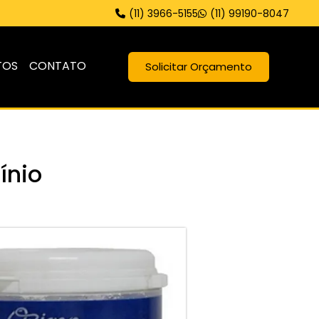
(11) 3966-5155
(11) 99190-8047
TOS
CONTATO
Solicitar Orçamento
ínio