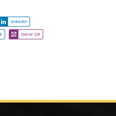
LinkedIn
k
Gerar QR