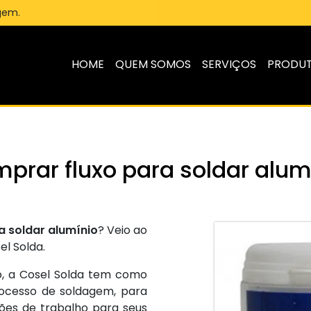
gem.
HOME
QUEM SOMOS
SERVIÇOS
PRODU
prar fluxo para soldar alum
a soldar alumínio
? Veio ao
el Solda.
, a Cosel Solda tem como
processo de soldagem, para
ões de trabalho para seus