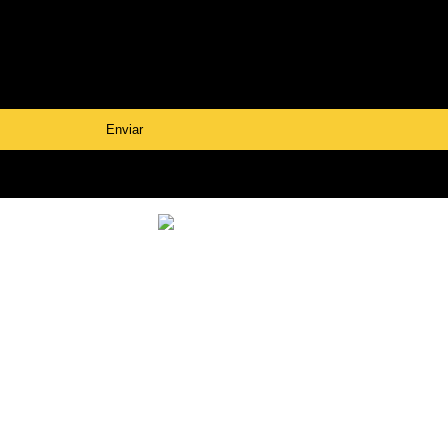
Enviar
Vareta de
Orçamento
alumínio para
Eletrodo de
solda
tungstênio
Vareta de alumínio para so
Orçamento Eletrodo de tun
Distribuidor de máquina de 