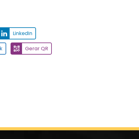
LinkedIn
k
Gerar QR