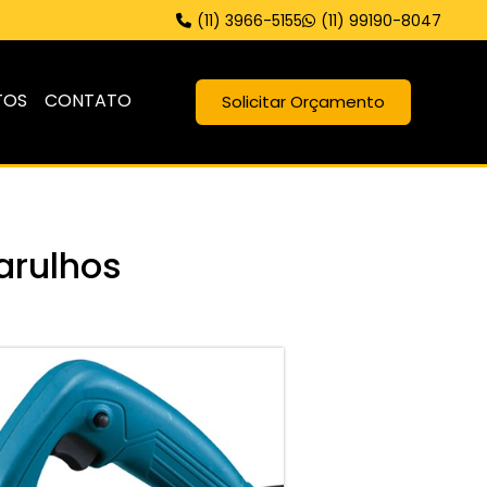
(11) 3966-5155
(11) 99190-8047
TOS
CONTATO
Solicitar Orçamento
arulhos