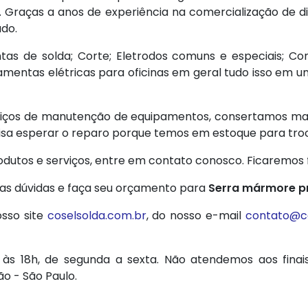
s. Graças a anos de experiência na comercialização de 
do.
as de solda; Corte; Eletrodos comuns e especiais; Co
amentas elétricas para oficinas em geral tudo isso em u
iços de manutenção de equipamentos, consertamos maça
isa esperar o reparo porque temos em estoque para tro
utos e serviços, entre em contato conosco. Ficaremos fe
suas dúvidas e faça seu orçamento para
Serra mármore pr
sso site
coselsolda.com.br
, do nosso e-mail
contato@co
às 18h, de segunda a sexta. Não atendemos aos finai
ão - São Paulo.